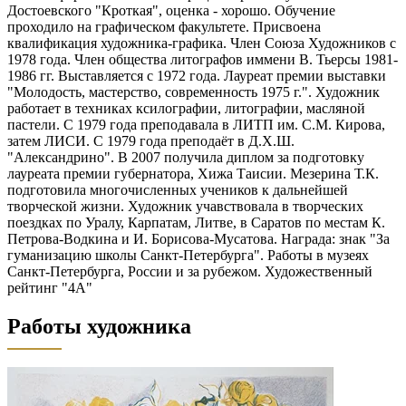
Достоевского "Кроткая", оценка - хорошо. Обучение
проходило на графическом факультете. Присвоена
квалификация художника-графика. Член Союза Художников с
1978 года. Член общества литографов иммени В. Тьерсы 1981-
1986 гг. Выставляется с 1972 года. Лауреат премии выставки
"Молодость, мастерство, современность 1975 г.". Художник
работает в техниках ксилографии, литографии, масляной
пастели. С 1979 года преподавала в ЛИТП им. С.М. Кирова,
затем ЛИСИ. С 1979 года преподаёт в Д.Х.Ш.
"Александрино". В 2007 получила диплом за подготовку
лауреата премии губернатора, Хижа Таисии. Мезерина Т.К.
подготовила многочисленных учеников к дальнейшей
творческой жизни. Художник учавствовала в творческих
поездках по Уралу, Карпатам, Литве, в Саратов по местам К.
Петрова-Водкина и И. Борисова-Мусатова. Награда: знак "За
гуманизацию школы Санкт-Петербурга". Работы в музеях
Санкт-Петербурга, России и за рубежом. Художественный
рейтинг "4А"
Работы художника