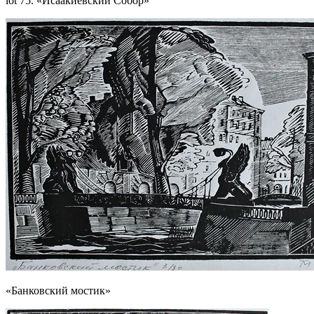
lot 75. «Исаакиевский Собор»
«Банковский мостик»