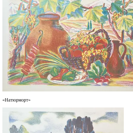
«Натюрморт»