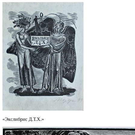
«Экслибрис Д.Т.Х.»