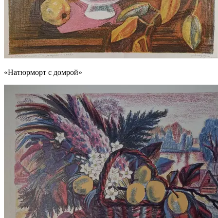
«Натюрморт с домрой»