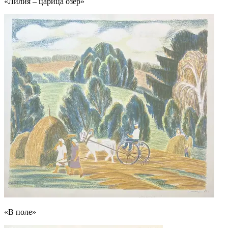
«Лилия – царица озёр»
«В поле»