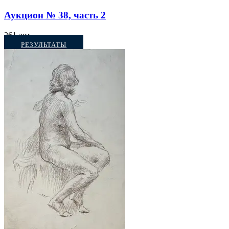
Аукцион № 38, часть 2
261 лот
РЕЗУЛЬТАТЫ