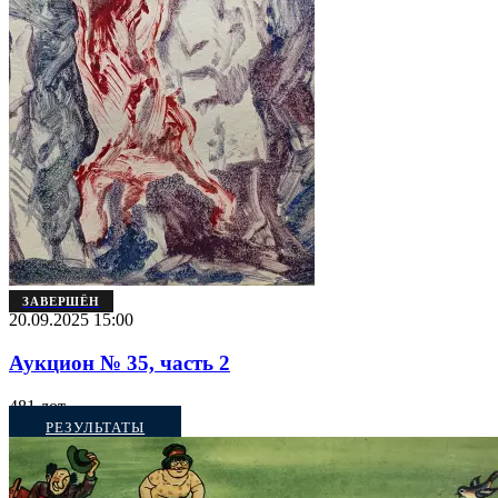
ЗАВЕРШЁН
20.09.2025 15:00
Аукцион № 35, часть 2
481 лот
РЕЗУЛЬТАТЫ