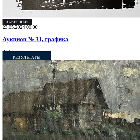
ЗАВЕРШЁН
23.05.2024 00:00
Аукцион № 31, графика
227 лотов
РЕЗУЛЬТАТЫ