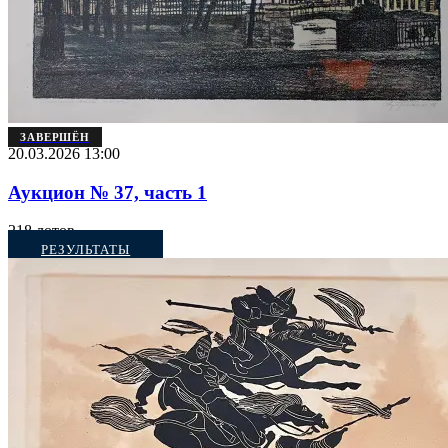
ЗАВЕРШЁН
20.03.2026 13:00
Аукцион № 37, часть 1
218 лотов
РЕЗУЛЬТАТЫ