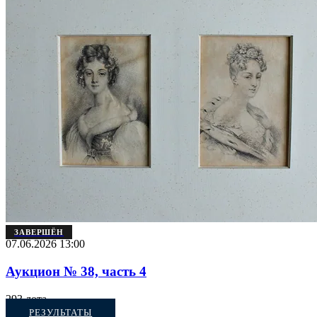
ЗАВЕРШЁН
07.06.2026 13:00
Аукцион № 38, часть 4
293 лота
РЕЗУЛЬТАТЫ