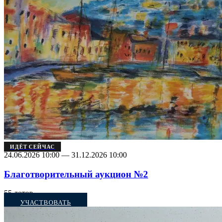
ИДЁТ СЕЙЧАС
24.06.2026 10:00 — 31.12.2026 10:00
Благотворительный аукцион №2
55 лотов
УЧАСТВОВАТЬ