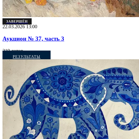
ЗАВЕРШЁН
22.03.2026 13:00
Аукцион № 37, часть 3
219 лотов
РЕЗУЛЬТАТЫ