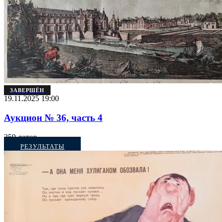
ЗАВЕРШЁН
19.11.2025 19:00
Аукцион № 36, часть 4
359 лотов
РЕЗУЛЬТАТЫ