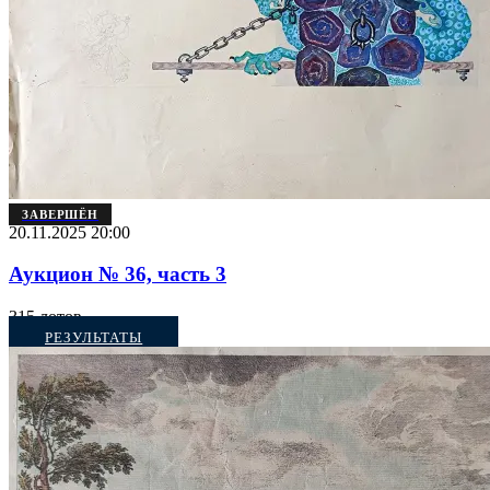
ЗАВЕРШЁН
20.11.2025 20:00
Аукцион № 36, часть 3
315 лотов
РЕЗУЛЬТАТЫ