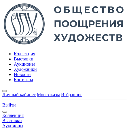
Коллекция
Выставки
Аукционы
Художники
Новости
Контакты
Личный кабинет
Мои заказы
Избранное
Выйти
Коллекция
Выставки
Аукционы