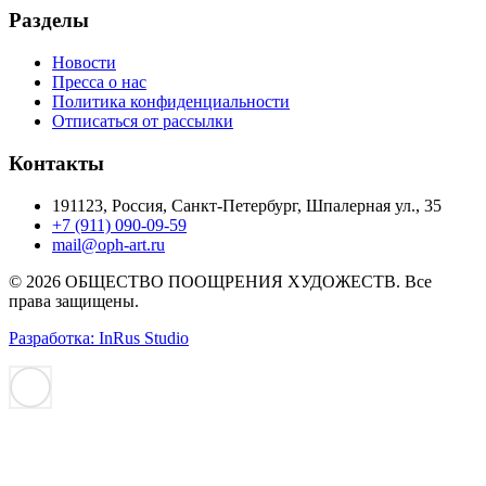
Разделы
Новости
Пресса о нас
Политика конфиденциальности
Отписаться от рассылки
Контакты
191123, Россия, Санкт-Петербург, Шпалерная ул., 35
+7 (911) 090-09-59
mail@oph-art.ru
© 2026 ОБЩЕСТВО ПООЩРЕНИЯ ХУДОЖЕСТВ. Все
права защищены.
Разработка: InRus Studio