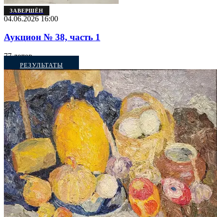
ЗАВЕРШЁН
04.06.2026 16:00
Аукцион № 38, часть 1
77 лотов
РЕЗУЛЬТАТЫ