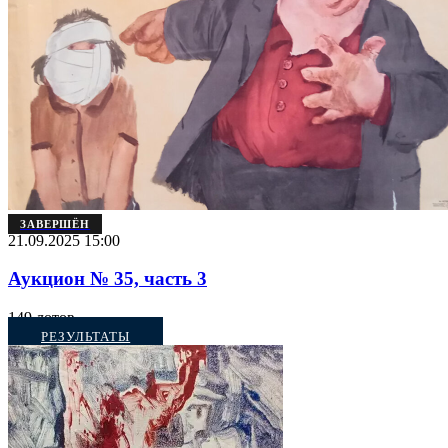
ЗАВЕРШЁН
21.09.2025 15:00
Аукцион № 35, часть 3
149 лотов
РЕЗУЛЬТАТЫ