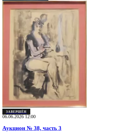
ЗАВЕРШЁН
06.06.2026 12:00
Аукцион № 38, часть 3