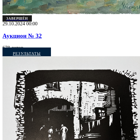
ЗАВЕРШЁН
29.10.2024 00:00
Аукцион № 32
678 лотов
РЕЗУЛЬТАТЫ