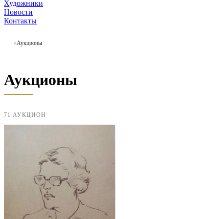
Художники
Новости
Контакты
Аукционы
Аукционы
71 АУКЦИОН