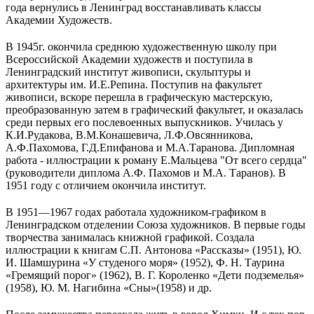
года вернулись в Ленинград восстанавливать классы
Академии Художеств.
В 1945г. окончила среднюю художественную школу при
Всероссийской Академии художеств и поступила в
Ленинградский институт живописи, скульптуры и
архитектуры им. И.Е.Репина. Поступив на факультет
живописи, вскоре перешла в графическую мастерскую,
преобразованную затем в графический факультет, и оказалась
среди первых его послевоенных выпускников. Училась у
К.И.Рудакова, В.М.Конашевича, Л.Ф.Овсянникова,
А.Ф.Пахомова, Г.Д.Епифанова и М.А.Таранова. Дипломная
работа - иллюстрации к роману Е.Мальцева "От всего сердца"
(руководители диплома А.Ф. Пахомов и М.А. Таранов). В
1951 году с отличием окончила институт.
В 1951—1967 годах работала художником-графиком в
Ленинградском отделении Союза художников. В первые годы
творчества занималась книжной графикой. Создала
иллюстрации к книгам С.П. Антонова «Рассказы» (1951), Ю.
И. Шамшурина «У студеного моря» (1952), Ф. Н. Таурина
«Гремящий порог» (1962), В. Г. Короленко «Дети подземелья»
(1958), Ю. М. Нагибина «Сны»(1958) и др.