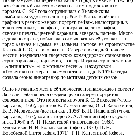
После замужества переехала жить в город Химки. И с тех пор
вся её жизнь была тесно связана с этим подмосковным
городом. С 1967 года сотрудничала с Химкинским
комбинатом художественных работ. Работала в области
графики в разных жанрах: портрет, пейзаж, иллюстрация, в
таких техниках, как офорт, линогравюра, литография,
сквозная печать, цветной карандаш, акварель, пастель. Много
ездила по стране, побывала в самых разных её уголках — в
горах Кавказа и Крыма, на Дальнем Востоке, на строительстве
Братской ГЭС, в Поволжье, на Севере и в средней полосе
России. Результатами творческих командировок становились
серии зарисовок, портретов, гравюр. Изданы серии эстампов
«Альпинисты», «По мотивам песен А. Пахмутовой»,
«Теоретики и ветераны космонавтики» и др. В 1970-е годы
создала серию линогравюр по мотивам детских сказок.
Одно из главных мест в её творчестве принадлежало портрету.
За 55 лет работы была создана целая галерея портретов
современников. Это портреты хирурга Б. С. Вихреева (уголь,
кар., акв., 1956), артистов В. И. Честнокова, О. Л. Заботкиной,
В. В. Меркурьева (все три акв., 1956) В. Н. Пашенной (уголь,
кар., акв., 1957), композиторов З. А. Левиной (офорт, сухая
игла, 1964) и А. Н. Пахмутовой (линогравюра, 1968),
художников И. И. Большаковой (офорт, 1970), И. Н.
Воробьевой (литография, 1971), Т. П. Капустиной (офорт,