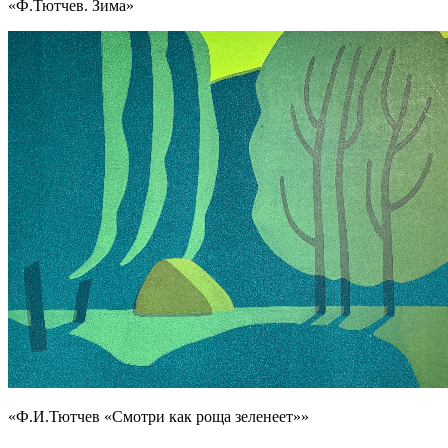
«Ф.Тютчев. Зима»
«Ф.И.Тютчев «Смотри как роща зеленеет»»