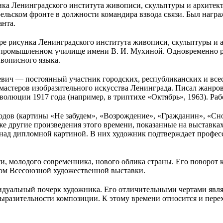
унка Ленинградского института живописи, скульптуры и архите
ельском фронте в должности командира взвода связи. Был награ
анта.
ре рисунка Ленинградского института живописи, скульптуры и а
ромышленном училище имени В. И. Мухиной. Одновременно рабо
ивописного языка.
аревич — постоянный участник городских, республиканских и вс
 мастеров изобразительного искусства Ленинграда. Писал жанр
волюции 1917 года (например, в триптихе «Октябрь», 1963). Ра
годов (картины «Не забудем», «Возрождение», «Гражданин», «Сно
же другие произведения этого времени, показанные на выставках
над дипломной картиной. В них художник подтверждает професс
, молодого современника, нового облика страны. Его поворот к
мом Всесоюзной художественной выставки.
видуальный почерк художника. Его отличительными чертами явл
ыразительности композиции. К этому времени относится и перех