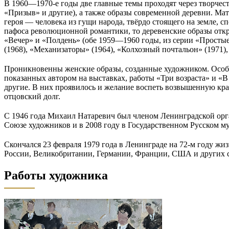
В 1960—1970-е годы две главные темы проходят через творчес
«Призыв» и другие), а также образы современной деревни. Мат
героя — человека из гущи народа, твёрдо стоящего на земле, 
пафоса революционной романтики, то деревенские образы откр
«Вечер» и «Полдень» (обе 1959—1960 годы, из серии «Простые 
(1968), «Механизаторы» (1964), «Колхозный почтальон» (1971), 
Проникновенны женские образы, созданные художником. Особое
показанных автором на выставках, работы «Три возраста» и «В
другие. В них проявилось и желание воспеть возвышенную кра
отцовский долг.
С 1946 года Михаил Натаревич был членом Ленинградской орг
Союзе художников и в 2008 году в Государственном Русском му
Скончался 23 февраля 1979 года в Ленинграде на 72-м году жиз
России, Великобритании, Германии, Франции, США и других с
Работы художника