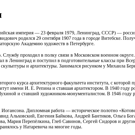
ч
ссийская империя — 23 февраля 1979, Ленинград, СССР) — росс
ович родился 29 сентября 1907 года в городе Витебске. Получ
аторскую Академию художеств в Петербурге.
 Службу проходил в полку связи в Московском военном округе.
хал в Ленинград и поступил в подготовительные классы при Все
 скульптуры и архитектуры. Занимался рисунком у Михаила Бе
второго курса архитектурного факультета института, с которой п
итут имени И. Е. Репина и ставшая архитектором. В 1940 году 
хиной и ставший художником-монументалистом. В 1946 году р
са Иогансона. Дипломная работа — историческое полотно «Кот
Давид Альховский, Евгения Байкова, Андрей Бантиков, Ольга Бо
ва, Мария Перепёлкина, Глеб Савинов, Сергей Сидоров и друг
ранялось у Натаревича на многие годы.