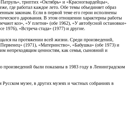
(«Патруль», триптих «Октябрь» и «Красногвардейцы»,
же, где работал каждое лето. Обе темы объединяет образ
венным законам. Если в первой теме его герои исполнены
тического дарования. В этом отношении характерны работы
ечают коз», «У плетня» (обе 1962), «У автобусной остановки»
е 1976), «Встреча стада» (1977) и другие.
ащался на протяжении всей жизни. Среди произведений,
«Первенец» (1971), «Материнство», «Бабушка» (обе 1973) и
ким непреходящим ценностям, как семья, сыновний и
 произведений были показаны в 1983 году в Ленинградском
 Русском музее, в других музеях и частных собраниях в