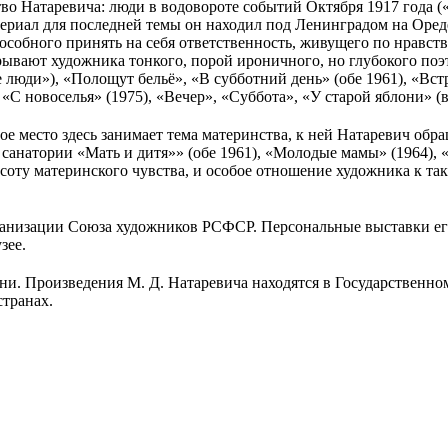
тво Натаревича: люди в водовороте событий Октября 1917 года 
ериал для последней темы он находил под Ленинградом на Ореде
способного принять на себя ответственность, живущего по нравст
ывают художника тонкого, порой ироничного, но глубокого поэ
люди»), «Полощут бельё», «В субботний день» (обе 1961), «Встр
«С новоселья» (1975), «Вечер», «Суббота», «У старой яблони» (вс
 место здесь занимает тема материнства, к ней Натаревич обр
 санатории «Мать и дитя»» (обе 1961), «Молодые мамы» (1964), 
соту материнского чувства, и особое отношение художника к та
анизации Союза художников РСФСР. Персональные выставки его
зее.
ни. Произведения М. Д. Натаревича находятся в Государственном
транах.