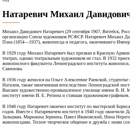
Натаревич Михаил Давидови
Михаил Давидович Натаревич (29 сентября 1907, Витебск, Ро
организации Союза художников РСФСР. Натаревич Михаил Давид
Пэна (1854—1937), живописца и педагога, окончившего Импер
В 1929 году Михаил Натаревич был призван в Красную Армию.
театрах, однако театральным художником не стал. В 1932 прие
живописного факультета Ленинградского института живописи,
Савинова.
В 1936 году женился на Ольге Алексеевне Раевской, студентке 
Наталия, также окончившая впоследствии Ленинградский инст
Высшее художественно-промышленное училище имени В. И. Му
институт имени И. Е. Репина и ставшая художником-графиком.
В 1940 году Натаревич окончил институт по мастерской Бори
годов. Вместе с Натаревичем институт в 1940 году окончили 
Зальцман, Марианна Зернина, Павел Ивановский, Нина Нерато
живописцами. Тесное творческое общение и дружба с ними сох