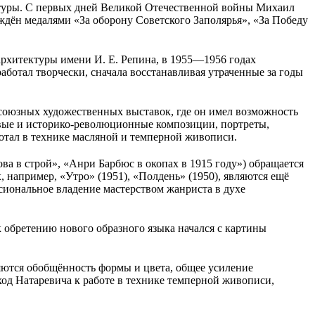
ктуры. С первых дней Великой Отечественной войны Михаил
ждён медалями «За оборону Советского Заполярья», «За Победу
рхитектуры имени И. Е. Репина, в 1955—1956 годах
тал творчески, сначала восстанавливая утраченные за годы
есоюзных художественных выставок, где он имел возможность
овые и историко-революционные композиции, портреты,
ботал в технике масляной и темперной живописи.
ва в строй», «Анри Барбюс в окопах в 1915 году») обращается
, например, «Утро» (1951), «Полдень» (1950), являются ещё
иональное владение мастерством жанриста в духе
 обретению нового образного языка начался с картины
яются обобщённость формы и цвета, общее усиление
од Натаревича к работе в технике темперной живописи,