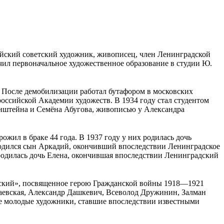
ийский советский художник, живописец, член Ленинградской
ил первоначальное художественное образование в студии Ю.
 После демобилизации работал бутафором в московских
российской Академии художеств. В 1934 году стал студентом
рнштейна и Семёна Абугова, живописью у Александра
рожил в браке 44 года. В 1937 году у них родилась дочь
родился сын Аркадий, окончивший впоследствии Ленинградское
одилась дочь Елена, окончившая впоследствии Ленинградский
овский», посвященное герою Гражданской войны 1918—1921
гаевская, Александр Дашкевич, Всеволод Дружинин, Залман
ие молодые художники, ставшие впоследствии известными