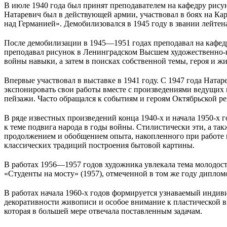
В июле 1940 года был принят преподавателем на кафедру рис
Натаревич был в действующей армии, участвовал в боях на Кар
над Германией». Демобилизовался в 1945 году в звании лейтен
После демобилизации в 1945—1951 годах преподавал на кафед
преподавал рисунок в Ленинградском Высшем художественно-п
войны навыки, а затем в поисках собственной темы, героя и ж
Впервые участвовал в выставке в 1941 году. С 1947 года Нат
экспонировать свои работы вместе с произведениями ведущих
пейзажи. Часто обращался к событиям и героям Октябрьской ре
В ряде известных произведений конца 1940-х и начала 1950-х 
к теме подвига народа в годы войны. Стилистически эти, а так
продолжением и обобщением опыта, накопленного при работе 
классических традиций построения бытовой картины.
В работах 1956—1957 годов художника увлекала тема молодости
«Студенты на мосту» (1957), отмеченной в том же году дипло
В работах начала 1960-х годов формируется узнаваемый инди
декоративности живописи и особое внимание к пластической в
которая в большей мере отвечала поставленным задачам.