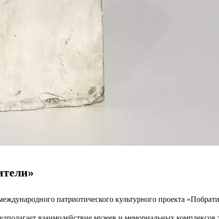
ители»
о международного патриотического культурного проекта «Побрат
едполагает взаимодействие музеев и мемориальных комплексов т