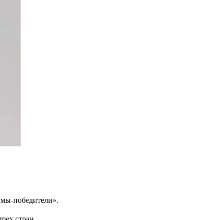
имы-победители».
рех стран.