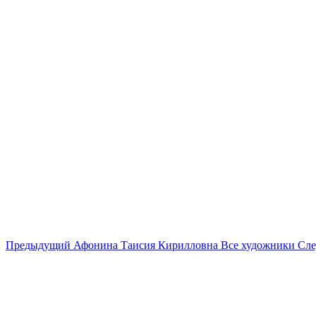
Предыдущий
Афонина Таисия Кирилловна
Все художники
Сл