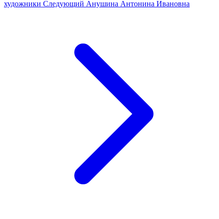
художники
Следующий
Анушина Антонина Ивановна