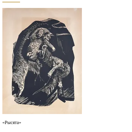
«Рысята»