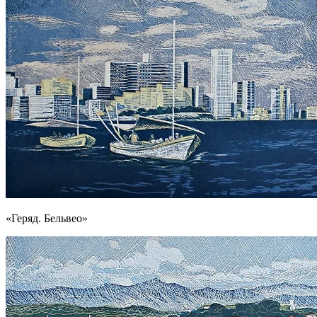
«Геряд. Бельвео»