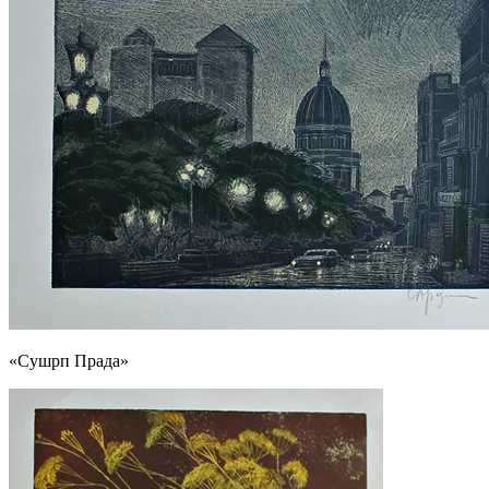
«Сушрп Прада»