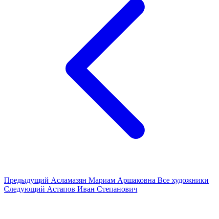
Предыдущий
Асламазян Мариам Аршаковна
Все художники
Следующий
Астапов Иван Степанович