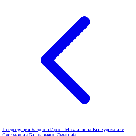
Предыдущий
Балдина Ирина Михайловна
Все художники
Следующий
Бальтерманц Дмитрий