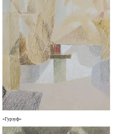
«Гурзуф»