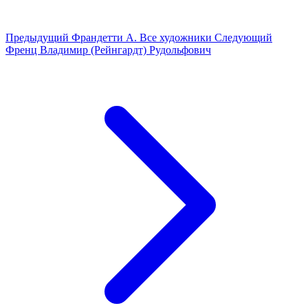
Предыдущий
Франдетти А.
Все художники
Следующий
Френц Владимир (Рейнгардт) Рудольфович