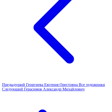
Предыдущий
Георгиева Евгения Орестовна
Все художники
Следующий
Герасимов Александр Михайлович