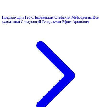
Предыдущий
Гебус-Баранецкая Стефания Мефодьевна
Все
художники
Следующий
Гендельман Ефим Аронович