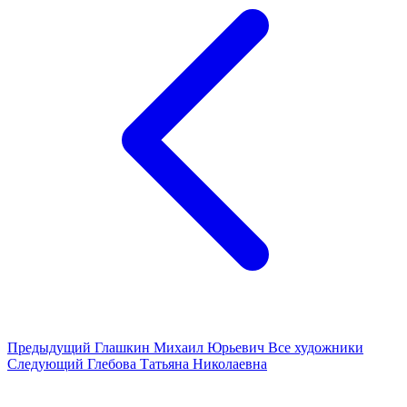
Предыдущий
Глашкин Михаил Юрьевич
Все художники
Следующий
Глебова Татьяна Николаевна