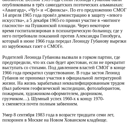
опубликованы в трёх самиздатских поэтических альманахах:
«Авангард», «Чу!» и «Сфинксы». По его предложению СМОГ
14 апреля 1965 года провёл демонстрацию в защиту «левого
искусства», а 5 декабря 1965-го принял участие в «митинге
гласности» на Пушкинской площади. Через некоторое
время госпитализирован в психиатрическую больницу, где у
него потребовали показаний против Александра Гинзбурга,
который в июне 1966 года передал Леониду Губанову вырезки
из зарубежных газет о СМОГе.
Родителей Леонида Губанова вызвали в горком партии, где
предупредили, что их сын будет арестован, если не прекратит
выступать со стихами. Под давлением властей СМОГ в конце
1966 года прекратил существование. В годы застоя Леонид
Губанов не принимал участия в официальной литературной
жизни. На жизнь зарабатывал неквалифицированным трудом
(был рабочим геофизической экспедиции, фотолаборантом,
пожарным, художником-оформителем, дворником,
грузчиком…). Шумный успех 1960-х к концу 1970-
х сменяется почти полным забвением.
Умер 8 сентября 1983 года в возрасте тридцати семи лет,
похоронен в Москве на Новом Хованском кладбище.