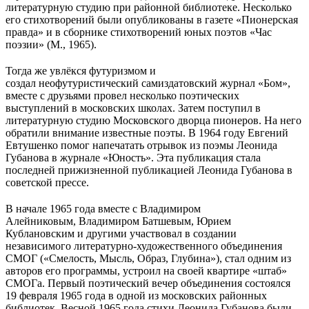
литературную студию при районной библиотеке. Несколько
его стихотворений были опубликованы в газете «Пионерская
правда» и в сборнике стихотворений юных поэтов «Час
поэзии» (М., 1965).
Тогда же увлёкся футуризмом и
создал неофутуристический самиздатовский журнал «Бом»,
вместе с друзьями провел несколько поэтических
выступлений в московских школах. Затем поступил в
литературную студию Московского дворца пионеров. На него
обратили внимание известные поэты. В 1964 году Евгений
Евтушенко помог напечатать отрывок из поэмы Леонида
Губанова в журнале «Юность». Эта публикация стала
последней прижизненной публикацией Леонида Губанова в
советской прессе.
В начале 1965 года вместе с Владимиром
Алейниковым, Владимиром Батшевым, Юрием
Кублановским и другими участвовал в создании
независимого литературно-художественного объединения
СМОГ («Смелость, Мысль, Образ, Глубина»), стал одним из
авторов его программы, устроил на своей квартире «штаб»
СМОГа. Первый поэтический вечер объединения состоялся
19 февраля 1965 года в одной из московских районных
библиотек. Весной 1965 года стихи Леонида Губанова были