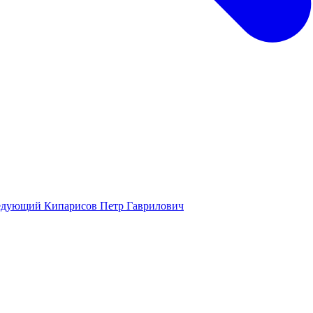
едующий
Кипарисов Петр Гаврилович