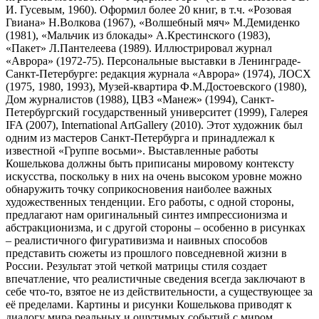
И. Гусевым, 1960). Оформил более 20 книг, в т.ч. «Розовая
Гвиана» Н.Волкова (1967), «Волшебный мяч» М.Демиденко
(1981), «Мальчик из блокады» А.Крестинского (1983),
«Пакет» Л.Пантелеева (1989). Иллюстрировал журнал
«Аврора» (1972-75). Персональные выставки в Ленинграде-
Санкт-Петербурге: редакция журнала «Аврора» (1974), ЛОСХ
(1975, 1980, 1993), Музей-квартира Ф.М.Достоевского (1980),
Дом журналистов (1988), ЦВЗ «Манеж» (1994), Санкт-
Петербургский государственный университет (1999), Галерея
IFA (2007), International ArtGallery (2010). Этот художник был
одним из мастеров Санкт-Петербурга и принадлежал к
известной «Группе восьми». Выставленные работы
Кошелькова должны быть приписаны мировому контексту
искусства, поскольку в них на очень высоком уровне можно
обнаружить точку соприкосновения наиболее важных
художественных тенденции. Его работы, с одной стороны,
предлагают нам оригинальный синтез импрессионизма и
абстракционизма, и с другой стороны – особенно в рисунках
– реалистичного фигуративизма и наивных способов
представить сюжеты из прошлого повседневной жизни в
России. Результат этой четкой матрицы стиля создает
впечатление, что реалистичные сведения всегда заключают в
себе что-то, взятое не из действительности, а существующее за
её пределами. Картины и рисунки Кошелькова приводят к
диалогу мира реальных и ощутимых событий с миром