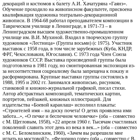
декораций и костюмов к балету А.И. Хачатуряна «Гаянэ».
Обучение проходило на живописном факультете, присвоена
квалификация художника театрально-декорационной
живописи. В 1964-68 работал преподавателем композиции в
Таврическом училище в Ленинграде, в 1971-73 – в
Ленинградском высшем художественно-промышленном
училище им. В.И. Мухиной. Входил в творческую группу
художников «Лестница» (Группа восьми) (с 1975). Участник
выставок с 1958 года, в том числе зарубежных (Куба, КНДР,
ФРГ, Чехословакия, Югославия). С 1973 года Член Союза
художников СССР. Выставка произведений группы была
подготовлена в 1981 году, но смонтированная экспозиция из-
за несоответствия соцреализму была запрещена к показу и
расформирована. Крупные выставки группы состоялись в
1988, 1995 и 2002 гг. Занимался живописью, рисунком,
станковой и книжно-журнальной графикой, писал стихи.
Автор абстрактных композиций, тематических картин,
портретов, пейзажей, книжных иллюстраций. Для
издательства «Боевой каранлаш» исполнил плакаты:
«Строителей имя – на доску почета! О детях проявлена ими
забота...», «О печке и беспечном человечке» (оба – совместно
с М. Щегловым, 1958), «22 апреля 1960 г. Тысячам счастливых
поколений славить этот день из века в век...» (оба – совместно
с М. С. Беломлинским, 1960), «Зачем вы разрешили мне
играть на мостовой?», «Федорино горе» (оба – совместно с В.