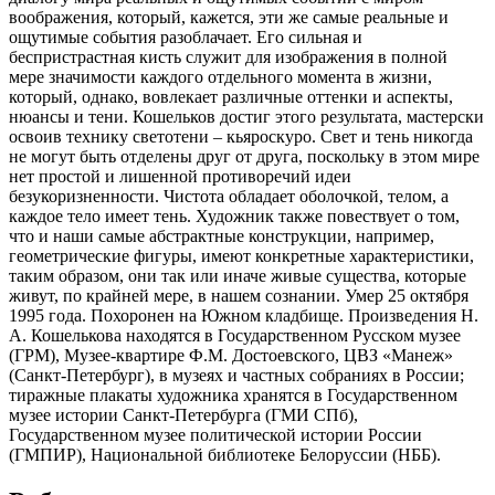
воображения, который, кажется, эти же самые реальные и
ощутимые события разоблачает. Его сильная и
беспристрастная кисть служит для изображения в полной
мере значимости каждого отдельного момента в жизни,
который, однако, вовлекает различные оттенки и аспекты,
нюансы и тени. Кошельков достиг этого результата, мастерски
освоив технику светотени – кьяроскуро. Свет и тень никогда
не могут быть отделены друг от друга, поскольку в этом мире
нет простой и лишенной противоречий идеи
безукоризненности. Чистота обладает оболочкой, телом, а
каждое тело имеет тень. Художник также повествует о том,
что и наши самые абстрактные конструкции, например,
геометрические фигуры, имеют конкретные характеристики,
таким образом, они так или иначе живые существа, которые
живут, по крайней мере, в нашем сознании. Умер 25 октября
1995 года. Похоронен на Южном кладбище. Произведения Н.
А. Кошелькова находятся в Государственном Русском музее
(ГРМ), Музее-квартире Ф.М. Достоевского, ЦВЗ «Манеж»
(Санкт-Петербург), в музеях и частных собраниях в России;
тиражные плакаты художника хранятся в Государственном
музее истории Санкт-Петербурга (ГМИ СПб),
Государственном музее политической истории России
(ГМПИР), Национальной библиотеке Белоруссии (НББ).