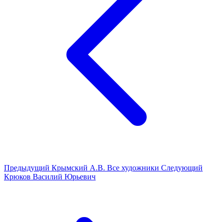
Предыдущий
Крымский А.В.
Все художники
Следующий
Крюков Василий Юрьевич