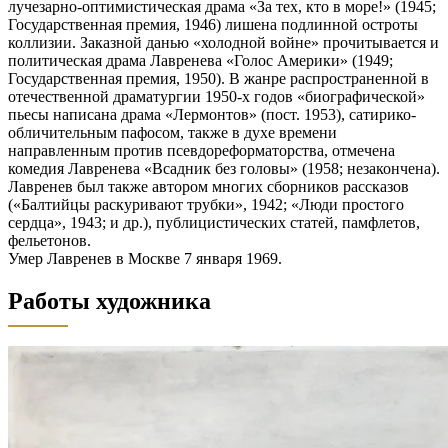
лучезарно-оптимистическая драма «За тех, кто в море!» (1945;
Государственная премия, 1946) лишена подлинной остроты
коллизии. Заказной данью «холодной войне» прочитывается и
политическая драма Лавренева «Голос Америки» (1949;
Государственная премия, 1950). В жанре распространенной в
отечественной драматургии 1950-х годов «биографической»
пьесы написана драма «Лермонтов» (пост. 1953), сатирико-
обличительным пафосом, также в духе времени
направленным против псевдореформаторства, отмечена
комедия Лавренева «Всадник без головы» (1958; незакончена).
Лавренев был также автором многих сборников рассказов
(«Балтийцы раскуривают трубки», 1942; «Люди простого
сердца», 1943; и др.), публицистических статей, памфлетов,
фельетонов.
Умер Лавренев в Москве 7 января 1969.
Работы художника