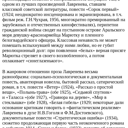
одном из лучших произведений Лавренева, ставшем
классикой советской литературы, повести «Сорок первый»
(1924; неоднократно инсценирована и экранизирована, в т.ч.
фильм реж. Г.Н.Чухрая, 1956, многократно премированный на
зарубежных и отечественных кинофестивалях), перипетии
гражданской войны сводят на пустынном острове Аральского
моря девушку-красноармейца Марютку и пленного
белогвардейского офицера. Классовая ненависть не может
помешать вспыхнувшей между ними любви, но ее губит
революционный долг: при появлении «белых» верная присяге
Марютка стреляет в своего возлюбленного, а потом
оплакивает «синеглазенького».
В жанровом отношении проза Лавренева весьма
разнообразна: социально-психологическая и документальная
повесть, авантюрная новелла, бытовой рассказ, сатирический
роман, в т.ч. повести «Ветер» (1924), «Рассказ о простой
вещи», «Полынь-трава» (обе 1925), «Седьмой спутник»
и «Таласса »(обе 1927), «Гравюра на дереве», «Мир в
стеклышке» (обе 1928), «Белая гибель» (1929; некоторые дали
основание критикам говорить о «фантастическом реализме»
Лавренева в духе Н.В.Гоголя и Ф.М.Достоевского),
документальные повести «Стратегическая ошибка» (1934),
сюжетно продолжающая первую часть неоконченного романа