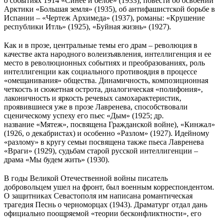
о событиях 1914 «Синее и белое» (1933), повести об освоении
Арктики «Большая земля» (1935), об антифашистской борьбе в
Испании – «Чертеж Архимеда» (1937), романы: «Крушение
республики Итль» (1925), «Буйная жизнь» (1927).
Как и в прозе, центральные темы его драм – революция в
качестве акта народного волеизъявления, интеллигенция и ее
место в революционных событиях и преобразованиях, роль
интеллигенции как социального противоядия в процессе
«омещанивания» общества. Динамичность, композиционная
четкость и сюжетная острота, диалогическая «полифония»,
лаконичность и яркость речевых самохарактеристик,
проявившиеся уже в прозе Лавренева, способствовали
сценическому успеху его пьес «Дым» (1925; др.
название «Мятеж», посвящена Гражданской войне), «Кинжал»
(1926, о декабристах) и особенно «Разлом» (1927). Идейному
«разлому» в кругу семьи посвящена также пьеса Лавренева
«Враги» (1929), судьбам старой русской интеллигенции –
драма «Мы будем жить» (1930).
В годы Великой Отечественной войны писатель
добровольцем ушел на фронт, был военным корреспондентом.
О защитниках Севастополя им написана романтическая
трагедия Песнь о черноморцах (1943). Драматург отдал дань
официально поощряемой «теории бесконфликтности», его