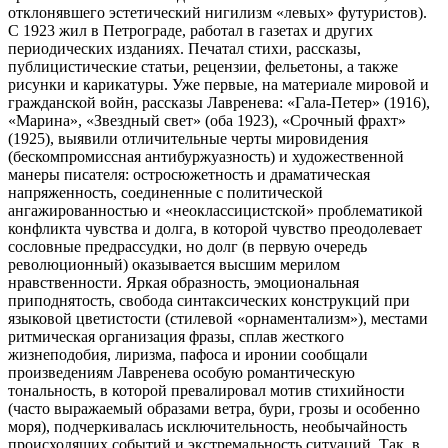
отклонявшего эстетический нигилизм «левых» футуристов).
С 1923 жил в Петрограде, работал в газетах и других
периодических изданиях. Печатал стихи, рассказы,
публицистические статьи, рецензии, фельетоны, а также
рисунки и карикатуры. Уже первые, на материале мировой и
гражданской войн, рассказы Лавренева: «Гала-Петер» (1916),
«Марина», «Звездный свет» (оба 1923), «Срочный фрахт»
(1925), выявили отличительные черты мировидения
(бескомпромиссная антибуржуазность) и художественной
манеры писателя: остросюжетность и драматическая
напряженность, соединенные с политической
ангажированностью и «неоклассицистской» проблематикой
конфликта чувства и долга, в которой чувство преодолевает
сословные предрассудки, но долг (в первую очередь
революционный) оказывается высшим мерилом
нравственности. Яркая образность, эмоциональная
приподнятость, свобода синтаксических конструкций при
языковой цветистости (стилевой «орнаментализм»), местами
ритмическая организация фразы, сплав жесткого
жизнеподобия, лиризма, пафоса и иронии сообщали
произведениям Лавренева особую романтическую
тональность, в которой превалировал мотив стихийности
(часто выражаемый образами ветра, бури, грозы и особенно
моря), подчеркивалась исключительность, необычайность
происходящих событий и экстремальность ситуаций. Так, в