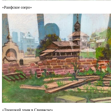
«Раифское озеро»
«Троицкий храм в Свияжске»