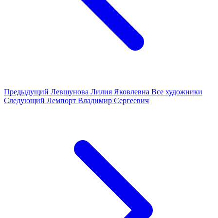
Предыдущий
Левшунова Лилия Яковлевна
Все художники
Следующий
Лемпорт Владимир Сергеевич