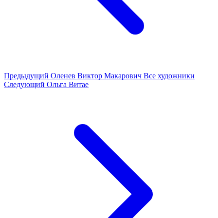
Предыдущий
Оленев Виктор Макарович
Все художники
Следующий
Ольга Витае