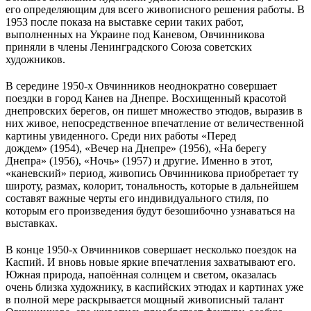
его определяющим для всего живописного решения работы. В
1953 после показа на выставке серии таких работ,
выполненных на Украине под Каневом, Овчинникова
приняли в члены Ленинградского Союза советских
художников.
В середине 1950-х Овчинников неоднократно совершает
поездки в город Канев на Днепре. Восхищенный красотой
днепровских берегов, он пишет множество этюдов, выразив в
них живое, непосредственное впечатление от величественной
картины увиденного. Среди них работы «Перед
дождем» (1954), «Вечер на Днепре» (1956), «На берегу
Днепра» (1956), «Ночь» (1957) и другие. Именно в этот,
«каневский» период, живопись Овчинникова приобретает ту
широту, размах, колорит, тональность, которые в дальнейшем
составят важные черты его индивидуального стиля, по
которым его произведения будут безошибочно узнаваться на
выставках.
В конце 1950-х Овчинников совершает несколько поездок на
Каспий. И вновь новые яркие впечатления захватывают его.
Южная природа, напоённая солнцем и светом, оказалась
очень близка художнику, в каспийских этюдах и картинах уже
в полной мере раскрывается мощный живописный талант