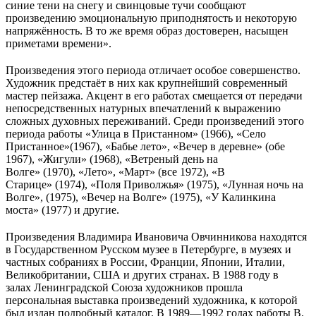
синие тени на снегу и свинцовые тучи сообщают
произведению эмоциональную приподнятость и некоторую
напряжённость. В то же время образ достоверен, насыщен
приметами времени».
Произведения этого периода отличает особое совершенство.
Художник предстаёт в них как крупнейший современный
мастер пейзажа. Акцент в его работах смещается от передачи
непосредственных натурных впечатлений к выражению
сложных духовных переживаний. Среди произведений этого
периода работы «Улица в Пристанном» (1966), «Село
Пристанное»(1967), «Бабье лето», «Вечер в деревне» (обе
1967), «Жигули» (1968), «Ветреный день на
Волге» (1970), «Лето», «Март» (все 1972), «В
Старице» (1974), «Поля Приволжья» (1975), «Лунная ночь на
Волге», (1975), «Вечер на Волге» (1975), «У Калинкина
моста» (1977) и другие.
Произведения Владимира Ивановича Овчинникова находятся
в Государственном Русском музее в Петербурге, в музеях и
частных собраниях в России, Франции, Японии, Италии,
Великобритании, США и других странах. В 1988 году в
залах Ленинградской Союза художников прошла
персональная выставка произведений художника, к которой
был издан подробный каталог. В 1989—1992 годах работы В.