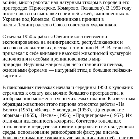
войны, много работал над натурным этюдом в городе и его
пригородах (Приозерске, Комарово, Левашово). В 1953 году
после показа на выставке серии пейзажей, выполненных на
Украине под Каневом, Овчинникова приняли в
члены Ленинградского Союза советских художников.
С начала 1950-х работы Овчинникова неизменно
экспонировались на ленинградских, республиканских и
всесоюзных выставках, всегда, по мнению Н. В. Васильвой,
привлекая к себе внимание высокой живописной культурой
исполнения и особым проникновением в мир
природы. Ведущим жанром для него становится пейзаж,
основными формами — натурный этюд и большие пейзажи-
картины.
В панорамных пейзажах начала и середины 1950-х художник
стремился к охвату как можно большего пространства, к
изображению множества ясно читаемых планов. К известным
образцам живописи этого периода относятся работы «На
Волге» (1951), «Вечер. У колодца» (1953), «Днепровские
обрывы» (1955), «Весна» (1956), «Приднепровье» (1957). Их
отличали изысканность колорита, богатство тональных
отношений в передаче состояний природы и световоздушной
среды, использование разнообразной фактуры письма.
Большое внимание художник уделял написанию неба, считая