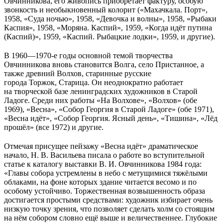
Овчинникова, его живопись приобретает фактуру, особую
звонкость и необыкновенный колорит («Махачкала. Порт»,
1958, «Суда ночью», 1958, «Девочка и волны», 1958, «Рыбаки
Каспия», 1958, «Моряна. Каспий», 1959, «Когда идёт путина
(Каспий)», 1959, «Каспий. Рыбацкие лодки», 1959, и другие).
В 1960—1970-е годы основной темой творчества
Овчинникова вновь становится Волга, село Пристанное, а
также древний Волхов, старинные русские
города Торжок, Старица. Он неоднократно работает
на творческой базе ленинградских художников в Старой
Ладоге. Среди них работы «На Волхове», «Волхов» (обе
1969), «Весна», «Собор Георгия в Старой Ладоге» (обе 1971),
«Весна идёт», «Собор Георгия. Ясный день», «Тишина», «Лёд
прошёл» (все 1972) и другие.
Отмечая присущее пейзажу «Весна идёт» драматическое
начало, Н. В. Васильева писала о работе во вступительной
статье к каталогу выставки В. И. Овчинникова 1984 года:
«Главы собора устремлены в небо с метущимися тяжёлыми
облаками, на фоне которых здание читается весомо и по
особому устойчиво. Торжественная возвышенность образа
достигается простыми средствами: художник избирает очень
низкую точку зрения, что позволяет сделать холм со стоящим
на нём собором словно ещё выше и величественнее. Глубокие