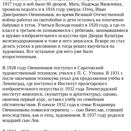
1917 году в ней было 60 дворов. Мать, Надежда Яковлевна,
прожила недолго и в 1916 году умерла. Отец, Иван
Дмитриевич Овчинников, во время Великой Отечественной
войны работал на скотобойне и дети остались на попечении
бабушки и теток. Учиться Володя пошёл в 1920 году, а где-то
классе в третьем он познакомился с ребятами, занимавшимися
в кружке изобразительного искусства при Дворце Культуры
железнодорожников и тоже в него записался. Вскоре он стал
делать успехи в рисовании и тогда решил выучиться на
художника. Все остальное для него уже было
второстепенным.
В 1928 году Овчинников поступил в Саратовский
художественный техникум, учился у П. С. Уткина. В 1931 г.
после окончания техникума уехал для продолжения учёбы в
Ленинград, где поступил в Институт пролетарского
изобразительного искусства (с 1932 года Ленинградский
институт живописи, скульптуры и архитектуры), однако,
окончив первый курс, оставил учёбу по семейным
обстоятельствам. В начале 1932 года в семье Владимира
Овчинникова появился первенец — сын Вячеслав, ставший
впоследствии, как и отец, художником. В 1937 году родился
младший сын Лев.