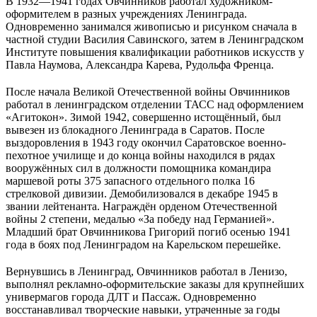
В 1932—1941 годах Овчинников работал художником-
оформителем в разных учреждениях Ленинграда.
Одновременно занимался живописью и рисунком сначала в
частной студии Василия Савинского, затем в Ленинградском
Институте повышения квалификации работников искусств у
Павла Наумова, Александра Карева, Рудольфа Френца.
После начала Великой Отечественной войны Овчинников
работал в ленинградском отделении ТАСС над оформлением
«Агитокон». Зимой 1942, совершенно истощённый, был
вывезен из блокадного Ленинграда в Саратов. После
выздоровления в 1943 году окончил Саратовское военно-
пехотное училище и до конца войны находился в рядах
вооружённых сил в должности помощника командира
маршевой роты 375 запасного отдельного полка 16
стрелковой дивизии. Демобилизовался в декабре 1945 в
звании лейтенанта. Награждён орденом Отечественной
войны 2 степени, медалью «За победу над Германией».
Младший брат Овчинникова Григорий погиб осенью 1941
года в боях под Ленинградом на Карельском перешейке.
Вернувшись в Ленинград, Овчинников работал в Ленизо,
выполнял рекламно-оформительские заказы для крупнейших
универмагов города ДЛТ и Пассаж. Одновременно
восстанавливал творческие навыки, утраченные за годы