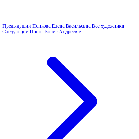
Предыдущий
Попкова Елена Васильевна
Все художники
Следующий
Попов Борис Андреевич