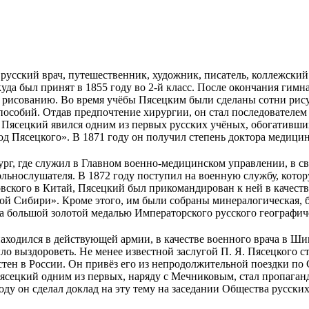
усский врач, путешественник, художник, писатель, коллежский с
куда был принят в 1855 году во 2-й класс. После окончания гим
к рисованию. Во время учёбы Пясецким были сделаны сотни рису
особий. Отдав предпочтение хирургии, он стал последователем 
и, Пясецкий явился одним из первых русских учёных, обогативш
тод Пясецкого». В 1871 году он получил степень доктора медиц
рг, где служил в Главном военно-медицинском управлении, в с
ольнослушателя. В 1872 году поступил на военную службу, кото
вского в Китай, Пясецкий был прикомандирован к ней в качеств
й Сибири». Кроме этого, им были собраны минералогическая, бо
а большой золотой медалью Императорского русского географич
одился в действующей армии, в качестве военного врача в Шипк
ло выздороветь. Не менее известной заслугой П. Я. Пясецкого 
стен в России. Он привёз его из непродолжительной поездки по
ецкий одним из первых, наряду с Мечниковым, стал пропаганди
ду он сделал доклад на эту тему на заседании Общества русских