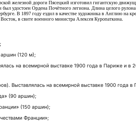
рской железной дороги Пясецкий изготовил гигантскую движущу
 был удостоен Ордена Почётного легиона. Длина целого рулона 5
рбурге. В 1897 году ездил в качестве художника в Англию на к
 Восток, в свите военного министра Алексея Куропаткина.
;
аршин (120 м);
ялась на всемирной выставке 1900 года в Париже и в 20
ров). Выставлялась на всемирной выставке 1900 года в
а» (90 аршин);
анции» (150 аршин);
чествами Франции»;