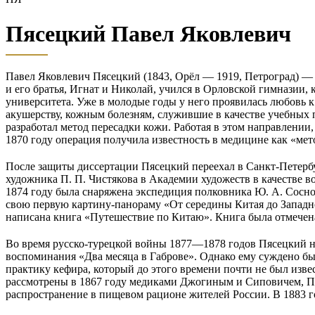
Пясецкий Павел Яковлевич
Павел Яковлевич Пясецкий (1843, Орёл — 1919, Петроград) — р
и его братья, Игнат и Николай, учился в Орловской гимназии, 
университета. Уже в молодые годы у него проявилась любовь 
акушерству, кожным болезням, служившие в качестве учебных п
разработал метод пересадки кожи. Работая в этом направлени
1870 году операция получила известность в медицине как «ме
После защиты диссертации Пясецкий переехал в Санкт-Петербу
художника П. П. Чистякова в Академии художеств в качестве в
1874 году была снаряжена экспедиция полковника Ю. А. Сосно
свою первую картину-панораму «От середины Китая до Западно
написана книга «Путешествие по Китаю». Книга была отмечен
Во время русско-турецкой войны 1877—1878 годов Пясецкий нах
воспоминания «Два месяца в Габрове». Однако ему суждено бы
практику кефира, который до этого времени почти не был изве
рассмотрены в 1867 году медиками Джогиным и Сиповичем, Пяс
распространение в пищевом рационе жителей России. В 1883 го