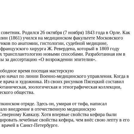
оветник. Родился 26 октября (7 ноября) 1843 года в Орле. Как
назии (1861) учился на медицинском факультете Московского
нков по анатомии, гистологии, судебной медицине,
французского хирурга Ж. Ревердена, который в 1869 году
их трансплантологию новыми способами. Разработанная им в
ины за диссертацию «О возрождении эпителия».
вободное время посещая мастерскую
рую начал по линии Военно-медицинского управления. Когда в
е врача и художника. Из своих рисунков Пясецкий составил
таническая, зоологическая и этнографическая коллекции,
еского общества.
инском отряде. Здесь он, умирая от тифа, написал
стало внедрение в отечественную медицинскую
 Северному Кавказу. Хотя впервые свойства кефира были
ровать лечебные свойства кефира, чем внёс свою лепту в его
 врачей в Санкт-Петербурге.