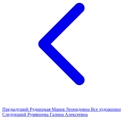
Предыдущий
Рудницкая Мария Леонидовна
Все художники
Следующий
Румянцева Галина Алексеевна