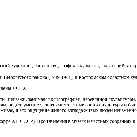
ский художник, живописец, график, скульптор, выдающийся пор
и Выборгского района (1939-1941), в Костромском областном ху
в члены ЛССХ.
ты, пейзажи, занимался ксилографией, деревянной скульптуро
сам, редкое умение уловить мимолетные состояния натуры и бы
 живая, и это ощущение живого взгляда живых людей неизменно
оффе АН СССР). Произведения в музеях и частных собраниях в 