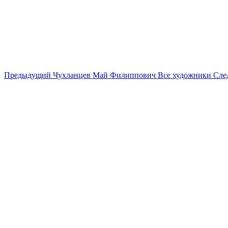
Предыдущий
Чухланцев Май Филиппович
Все художники
Сле