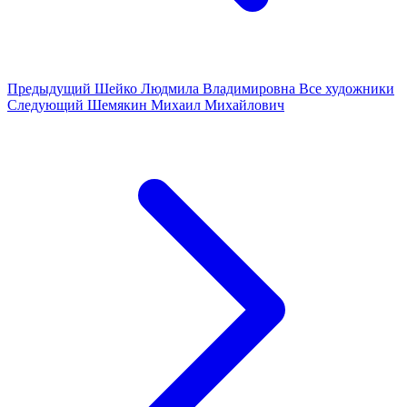
Предыдущий
Шейко Людмила Владимировна
Все художники
Следующий
Шемякин Михаил Михайлович