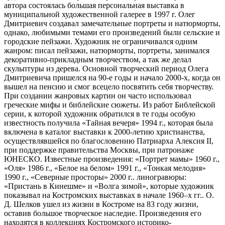
автора состоялась большая персональная выставка в
муниципальной художественной галерее в 1997 г. Олег
Дмитриевич создавал замечательные портреты и натюрморты,
однако, любимыми темами его произведений были сельские и
городские пейзажи. Художник не ограничивался одним
жанром: писал пейзажи, натюрморты, портреты, занимался
декоративно-прикладным творчеством, а так же делал
скульптуры из дерева. Основной творческий период Олега
Дмитриевича пришелся на 90-е годы и начало 2000-х, когда он
вышел на пенсию и смог всецело посвятить себя творчеству.
При создании жанровых картин он часто использовал
греческие мифы и библейские сюжеты. Из работ Библейской
серии, к которой художник обратился в те годы особую
известность получила «Тайная вечеря» 1994 г., которая была
включена в каталог выставки к 2000-летию христианства,
осуществлявшейся по благословению Патриарха Алексия II,
при поддержке правительства Москвы, при патронаже
ЮНЕСКО. Известные произведения: «Портрет мамы» 1960 г.,
«Оля» 1986 г., «Белое на белом» 1991 г., «Тонкая мелодия»
1990 г., «Северные просторы» 2000 г.. линогравюры:
«Пристань в Кинешме» и «Волга зимой», которые художник
показывал на Костромских выставках в начале 1960–х гг.. О.
Д. Шелков ушел из жизни в Костроме на 83 году жизни,
оставив большое творческое наследие. Произведения его
находятся в коллекциях Костромского историко-