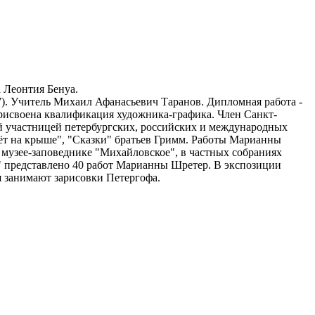
 Леонтия Бенуа.
7). Учитель Михаил Афанасьевич Таранов. Дипломная работа -
рисвоена квалификация художника-графика. Член Санкт-
й участницей петербургских, российских и международных
ёт на крыше", "Сказки" братьев Гримм. Работы Марианны
 музее-заповеднике "Михайловское", в частных собраниях
" представлено 40 работ Марианны Шретер. В экспозиции
я занимают зарисовки Петергофа.