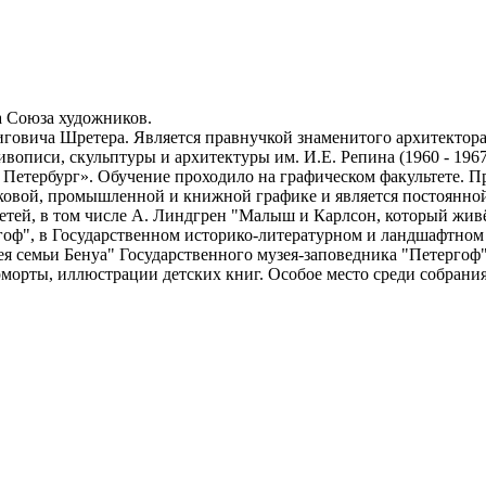
а Союза художников.
иговича Шретера. Является правнучкой знаменитого архитектора
вописи, скульптуры и архитектуры им. И.Е. Репина (1960 - 196
Петербург». Обучение проходило на графическом факультете. П
нковой, промышленной и книжной графике и является постоянно
етей, в том числе А. Линдгрен "Малыш и Карлсон, который жив
гоф", в Государственном историко-литературном и ландшафтном
я семьи Бенуа" Государственного музея-заповедника "Петергоф
рморты, иллюстрации детских книг. Особое место среди собрани