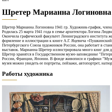
Шретер Марианна Логиновна
Шретер Марианна Логиновна 1941 гр. Художник-график, член
Родилась 25 марта 1941 года в семье архитектора Логина Людв
Окончила графический факультет Ленинградского института жи
формление и иллюстрации к книге А.Г. Яцевича «Пушкинский 
Петербургского Союза художников России, она работает в ста
выставок. Марианна Шретер иллюстрировала много книг для д
Шретер хранятся в Государственном музее-заповеднике "Петер
России, Франции, Японии. В фонде живописи и графики "Музе
музея можно увидеть ее портреты, пейзажи, автопортрет, натю
Работы художника