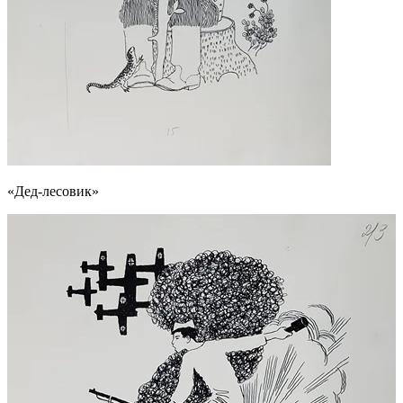
«Дед-лесовик»