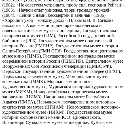
(1982), «Не советуем устраивать пробу сил, господин Рейган!»
(1983), «Наукой опыт умножая, твори громаду урожая!»
(1984), «Ленин с нами, бессмертен и величав» (1986),
«Хороший уход – колхозу доход». Плакаты В. В. Сачкова
находятся в Азовском историко-археологическом и
палеонтологическом музее-заповеднике, Государственном
историческом музее (ГИМ), Российской государственной
библиотеке (РГБ), Государственном музее политической
истории России (ГМПИР), Государственном музее истории
Санкт-Петербурга (ГМИ СПб), Государственном центральном
музее кино (ГЦМК), Государственном центральном музее
современной истории России (ГЦМСИР), Центральном музее
Вооруженных Сил Российской Федерации (ЦМВС РФ),
Пермской государственной художественной галерее (ПГХГ),
Пермском краеведческом музее, Мемориальном музее
космонавтики (ММК), Моршанском историко-
художественном музее, Муромском историко-художественном
музее (МИХМ), Новороссийском историческом музее-
заповедние (НИМЗ), Национальном музее Республики
Адыгея (НМ РА), Невьянском государственном историко-
архитектурном музее (НГИАМ), Новомосковском историко-
художественном музее (НИХМ), Государственном музее
истории космонавтики имени К. Э. Циолковского,
Владимиро-Суздальском музее-заповеднике, Кузбасском