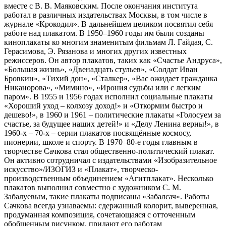
вместе с В. В. Маяковским. После окончания института
работал в различных издательствах Москвы, в том числе в
журнале «Крокодил». В дальнейшем целиком посвятил себя
работе над плакатом. В 1950–1960 годы им были созданы
киноплакаты ко многим знаменитым фильмам Л. Гайдая, С.
Герасимова, Э. Рязанова и многих других известных
режиссеров. Он автор плакатов, таких как «Счастье Андруса»,
«Большая жизнь», «Двенадцать стульев», «Солдат Иван
Бровкин», «Тихий дон», «Сталкер», «Вас ожидает гражданка
Никанорова», «Мимино», «Ирония судьбы или с легким
паром». В 1955 и 1956 годах исполнил социальные плакаты
«Хороший уход – колхозу доход!» и «Откормим быстро и
дешево!», в 1960 и 1961 – политические плакаты «Голосуем за
счастье, за будущее наших детей!» и «Делу Ленина верны!», в
1960-х – 70-х – серии плакатов посвящённые космосу,
пионерии, школе и спорту. В 1970–80-е годы главным в
творчестве Сачкова стал общественно-политический плакат.
Он активно сотрудничал с издательствами «Изобразительное
искусство»/ИЗОГИЗ и «Плакат», творческо-
производственным объединением «Агитплакат». Несколько
плакатов выполнил совместно с художником С. М.
Забалуевым, такие плакаты подписаны «Забалсач». Работы
Сачкова всегда узнаваемы: сдержанный колорит, выверенная,
продуманная композиция, сочетающаяся с отточенным
обобщенным рисунком, придают его работам