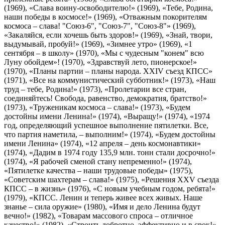
(1969), «Слава воину-освободителю!» (1969), «Тебе, Родина,
наши победы в космосе!» (1969), «Отважным покорителям
космоса – слава! "Союз-6", "Союз-7", "Союз-8"» (1969),
«Закаляйся, если хочешь быть здоров!» (1969), «Знай, твори,
выдумывай, пробуй!» (1969), «Зимнее утро» (1969), «1
сентября – в школу» (1970), «Мы с чудесным "конем" всю
Луну обойдем»! (1970), «Здравствуй лето, пионерское!»
(1970), «Планы партии – планы народа. XXIV съезд КПСС»
(1971), «Все на коммунистический субботник!» (1973), «Наш
труд – тебе, Родина!» (1973), «Пролетарии все стран,
соединяйтесь! Свобода, равенство, демократия, братство!»
(1973), «Труженикам космоса – слава!» (1973), «Будем
достойны имени Ленина!» (1974), «Выращу!» (1974), «1974
год, определяющий успешное выполнение пятилетки. Все,
что партия наметила, – выполним!» (1974), «Будем достойны
имени Ленина» (1974), «12 апреля – день космонавтики»
(1974), «Дадим в 1974 году 135,9 млн. тонн стали досрочно!»
(1974), «Я рабочей сменой стану непременно!» (1974),
«Пятилетке качества – наши трудовые победы» (1975),
«Советским шахтерам – слава!» (1975), «Решения XXV съезда
КПСС – в жизнь» (1976), «С новым учебным годом, ребята!»
(1979), «КПСС. Ленин и теперь живее всех живых. Наше
знанье – сила оружие» (1980), «Имя и дело Ленина будут
вечно!» (1982), «Товарам массового спроса – отличное
качество!» (1982), «Строить добротно, эффективно и в срок!»