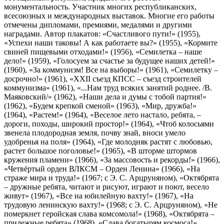
монументальность. Участник многих республиканских,
всесоюзных и международных выставок. Многие его работы
отмечены дипломами, премиями, медалями и другими
наградами. Автор плакатов: «Счастливого пути!» (1955),
«Успехи наши таковы! А как работаете вы?» (1955), «Кормите
свиней пищевыми отходами!» (1956), «Семилетка – наше
дело!» (1959), «Голосуем за счастье за будущее наших детей!»
(1960), «За коммунизм! Все на выборы!» (1961), «Семилетку –
досрочно!» (1961), «XXII съезд КПСС – съезд строителей
коммунизма» (1961), «...Нам труд всяких занятий роднее. /В.
Маяковский/» (1962), «Наши дела и думы с тобой партия!»
(1962), «Будем крепкой сменой» (1963), «Мир, дружба!»
(1964), «Растем!» (1964), «Веселое лето настало, ребята, –
дороги, походы, широкий простор!» (1964), «Чтоб колосьями
звенела плодородная земля, почву знай, вноси умело
удобренья на поля» (1964), «Где молодняк растят с любовью,
растет большое поголовье!» (1965), «В шторме штормов
кружения пламени» (1966), «За массовость и рекорды!» (1966),
«Четвёртый орден ВЛКСМ – Орден Ленина» (1966), «На
страже мира и труда!» (1967; с Э. С. Арцруняном), «Октябрята
– дружные ребята, читают и рисуют, играют и поют, весело
живут» (1967), «Все на юбилейную вахту!» (1967), «На
трудовую ленинскую вахту!» (1968; с Э. С. Арцруняном), «Не
померкнет геройская слава комсомола!» (1968), «Октябрята –
прилежные ребята» (1968), «Слава богатырям космоса!»