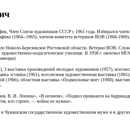
ич
афик, Член Союза художников СССР с 1961 года. Избирался член
фике (1964--1965), членом комитета ветеранов ВОВ (1968-1969)
еле Николо-Березовское Ростовской области. Ветеран ВОВ. Служ
ое художественно-педагогическое училище. В 1958 г. окончил МГ
равюры).
7), 3 выставка произведений молодых художников (1957), всесо
вка эстампа (1961), всесоюзная художественная выставка (1961),
ой (1966), областная выставка «Подмосковье мое» (1968), выста
.
им. В. И. Ленина», «В ночном», «Подвоз провианта на баррикады
м, кто строит, — война не нужна».
 в Чувашском государственном художественном музее и в других