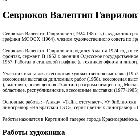
Севрюков Валентин Гаврилов
Севрюков Валентин Гаврилович (1924-1985 гг.) - художник-гр
графики МООСХ (1964), членом художественного совета по гра
Севрюков Валентин Гаврилович родился 5 марта 1924 года в с
фронтах, сержант. В 1952 г. окончил Одессское государственн
1957. Работал в станковой графике (в техниках офорта и линог
Участник выставок: всесоюзная художественная выставка (195
всесоюзная выставка дипломных работ (1958), всесоюзная выста
), выставка, посвященная 25-летию разгрома немцев под Москв
областные, республиканские, всесоюзные выставки (1977-1985)
Основные работы: «Атака», «Тайга отступает», «У библиотеки 
линогравюр «На Братской ГЭС», серия цветных линогравюр «Те
Работы находятся в Картинной галерее города Красноармейска,
Работы художника