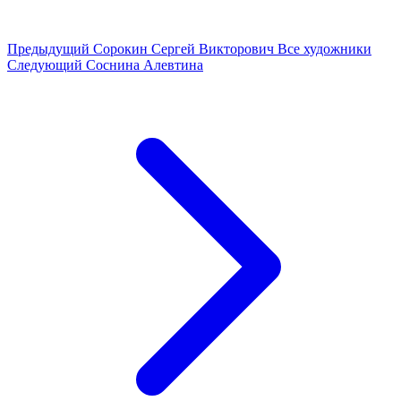
Предыдущий
Сорокин Сергей Викторович
Все художники
Следующий
Соснина Алевтина