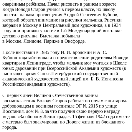
одарённым ребёнком. Начал рисовать в раннем возрасте.
Когда Володя Старов учился в первом классе, их школу
посетил нарком просвещения Андрей Сергеевич Бубнов,
который обратил внимание на рисунки мальчика. Рисунки
забрали в Москву в Центральный дом художника, а в 1934
году они приняли участие в 1-й Международной выставке
детского рисунка. Выставка побывала
в Москве, Лондоне, Париже и Оксфорде.
После выставки в 1935 году И. И. Бродский и А. С.
Бубнов ходатайствовали о предоставлении родителям Володи
квартиры в Ленинграде, чтобы мальчик мог учиться в Школе
юных дарований при Всероссийской Академии художеств (в
настоящее время Санкт-Петербургский государственный
академический художественный лицей им. Б. В. Иогансона
Российской академии художеств).
С первых дней Великой Отечественной войны
восьмиклассник Володя Старов работал по ночам санитаром-
добровольцем в военном госпитале ЭГ № 2015 по улице
Восстания, дом № 8, за что получил свою первую награду —
медаль «За оборону Ленинграда». 15 февраля 1942 года вместе
с матерью был эвакуирован по Дороге жизни из блокадного
города.