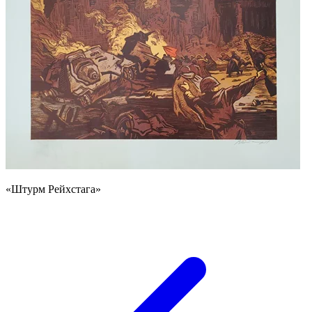
«Штурм Рейхстага»