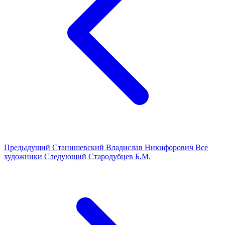
Предыдущий
Станишевский Владислав Никифорович
Все
художники
Следующий
Стародубцев Б.М.