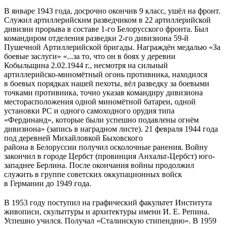
В январе 1943 года, досрочно окончив 9 класс, ушёл на фронт.
Служил артиллерийским разведчиком в 22 артиллерийской
дивизии прорыва в составе 1-го Белорусского фронта. Был
командиром отделения разведки 2-го дивизиона 59-й
Пушечной Артиллерийской бригады. Награждён медалью «За
боевые заслуги» «...за то, что он в боях у деревни
Кобыльщина 2.02.1944 г., несмотря на сильный
артиллерийско-миномётный огонь противника, находился
в боевых порядках нашей пехоты, вёл разведку за боевыми
точками противника, точно указав командиру дивизиона
месторасположения одной миномётной батареи, одной
установки РС и одного самоходного орудия типа
«Фердинанд», которые были успешно подавлены огнём
дивизиона» (запись в наградном листе). 21 февраля 1944 года
под деревней Михайловкой Быховского
района в Белоруссии получил осколочные ранения. Войну
закончил в городе Цербст (провинция Анхальт-Цербст) юго-
западнее Берлина. После окончания войны продолжил
служить в группе советских оккупационных войск
в Германии до 1949 года.
В 1953 году поступил на графический факультет Института
живописи, скульптуры и архитектуры имени И. Е. Репина.
Успешно учился. Получал «Сталинскую стипендию». В 1959