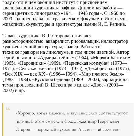
году с отличием окончил институт с присвоением
квалификации художника-графика. Дипломная работа —
серия цветных линогравюр «1941—1945 годы». С 1960 по
2009 год преподавал на графическом факультете Института
живописи, скульптуры и архитектуры имени И. Е. Репина.
Талант художника В. Г. Старова отличался
разносторонностью: акварелист, рисовальщик, иллюстратор
художественной литературы, гравёр. Работал в
технике гравюры на линолеуме, в том числе цветной. Автор
серий эстампов: «Адмиралтейцы» (1964), «Моряки Балтики»
(1965), «Народники» (1969), «Парижская коммуна» (1970—
1971), «Сельская жизнь» (1973—1975), «Декабристы» (1975),
«Век ХIХ — век ХХ» (1966—1994), «Мир планете Земля»
(1983—1984), «Русь моя бедная» (1989—2003), вариации на
темы произведений В. Шекспира в цикле «Двое» (2001—
2002) и др.
«Хорошо, когда значение и звучание слов соответствуют
истине. В этом смысле и фраза Владимир Георгиевич
Старов — народный художник России — абсолютно