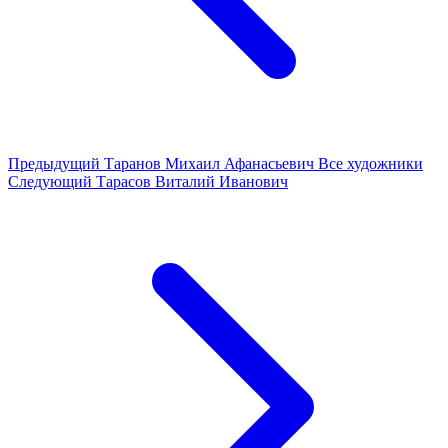
Предыдущий
Таранов Михаил Афанасьевич
Все художники
Следующий
Тарасов Виталий Иванович