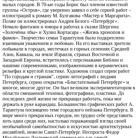
малых городов. В 70-ые годы Борис был членом известной
группы «Остров», где уверенно заявил о себе серией работ –
иллюстраций к роману М. Булгакова «Мастер и Маргарита».
Позже он иллюстрировал Андрея Белого «Петербург».
Немало фантазии и юмора в работах к сказке Шергина
«Золочёны лбы» и Хулио Кортасара - «Жизнь хронопов и
фамов». Творчество семьи Тарантулов было подкреплено
взаимным уважением и любовью. На его выставках зрители
побывали в городах, местечках и горных селениях Средней
Азии, Кавказа, на земле Израиля, странах Восточной и
Западной Европы, встретились с персонажами Библии и
нашими современниками, изображенными в керамических
рельефах и круглой пластике. Художник создал серии работ
"По городам и странам", серию литографий с видами
Петербурга, серию открыток «Блистательный Петербург» и
многое, многое другое. Он был великим экспериментатором в
области смешанной техники, фотографики, пластики. До
последних дней жизни не прекращал работать, пока мог
держать в руке карандаш. Большинство графических работ А.
Тарантула посвящено теме городского пейзажа Петербурга. В
мире много прекрасных городов, но трудно себе представить
хоть один среди них, настолько поражающий взгляд своей
необычайной самобытностью и искусностью архитектурных
ансамблей, нежели Санкт-Петербург. Неспроста Федор
Михайлович Достоевский отмечал его как самый