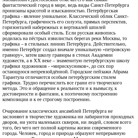
фантастический город в мире, ведь виды Санкт-Петербурга
пронизаны красотой и изысканностью. Петербургская
графика - явление уникальное. Классический облик Санкт-
Петербурга, графичность его силуэта, прямых перспектив,
горизонталей набережных и вертикалей шпилей
сформировали особый стиль. Если русская живопись
родилась на пёстрых извилистых берегах реки Москвы, то
графика – в стильных линиях Петербурга. Действительно,
именно Петербург создал вначале уникальную «петровскую
гравюру», затем школу гравюры в стенах Академии
художеств, а в ХХ веке – знаменитую петербургскую школу
графики художников - «мирискусников», до сих пор
остающуюся непревзойдённой. Городские пейзажи Абрама
Тарантула отличаются особым петербургским стилем
графики. Трудно перечислить все грани его творческого
метода. Это и обращение к реальности и к вымыслу, к
достоверности и фантазии, к поэтичному построению
композиции и к ее строгому построению.
Очарование классических ансамблей Петербурга не
заслоняют в творчестве художника ни лабиринтов проходных
дворов, ни уюта маленьких скверов, ни людей, словом всего
того, без чего нет полной картины жизни современного
города. Человек, город и природа образуют непрерывную