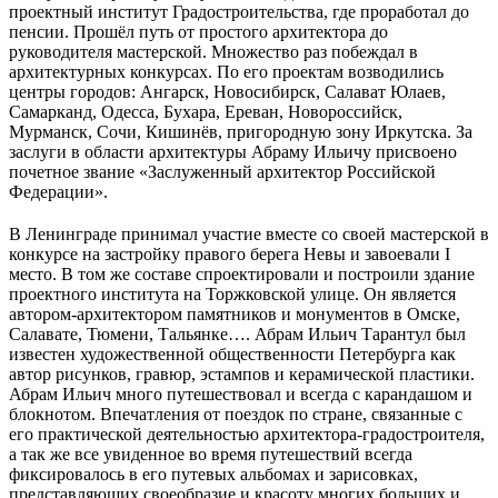
проектный институт Градостроительства, где проработал до
пенсии. Прошёл путь от простого архитектора до
руководителя мастерской. Множество раз побеждал в
архитектурных конкурсах. По его проектам возводились
центры городов: Ангарск, Новосибирск, Салават Юлаев,
Самарканд, Одесса, Бухара, Ереван, Новороссийск,
Мурманск, Сочи, Кишинёв, пригородную зону Иркутска. За
заслуги в области архитектуры Абраму Ильичу присвоено
почетное звание «Заслуженный архитектор Российской
Федерации».
В Ленинграде принимал участие вместе со своей мастерской в
конкурсе на застройку правого берега Невы и завоевали I
место. В том же составе спроектировали и построили здание
проектного института на Торжковской улице. Он является
автором-архитектором памятников и монументов в Омске,
Салавате, Тюмени, Тальянке…. Абрам Ильич Тарантул был
известен художественной общественности Петербурга как
автор рисунков, гравюр, эстампов и керамической пластики.
Абрам Ильич много путешествовал и всегда с карандашом и
блокнотом. Впечатления от поездок по стране, связанные с
его практической деятельностью архитектора-градостроителя,
а так же все увиденное во время путешествий всегда
фиксировалось в его путевых альбомах и зарисовках,
представляющих своеобразие и красоту многих больших и