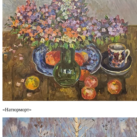
«Натюрморт»