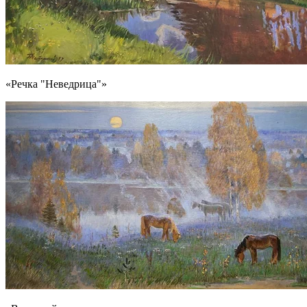
«Речка "Неведрица"»