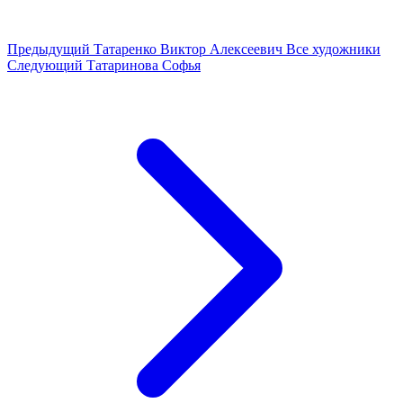
Предыдущий
Татаренко Виктор Алексеевич
Все художники
Следующий
Татаринова Софья