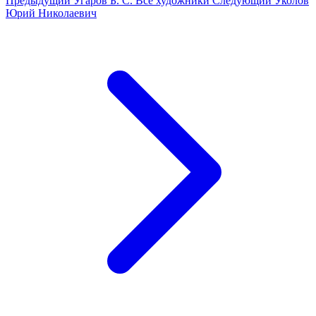
Предыдущий
Угаров Б. С.
Все художники
Следующий
Уколов
Юрий Николаевич