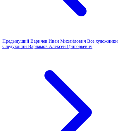
Предыдущий
Варичев Иван Михайлович
Все художники
Следующий
Варламов Алексей Григорьевич