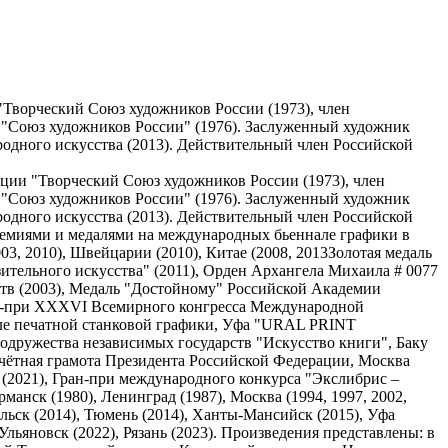
Творческий Союз художников России (1973), член
 "Союз художников России" (1976). Заслуженный художник
одного искусства (2013). Действительный член Российской
ации "Творческий Союз художников России (1973), член
 "Союз художников России" (1976). Заслуженный художник
одного искусства (2013). Действительный член Российской
премиями и медалями на международных бьеннале графики в
2003, 2010), Швейцарии (2010), Китае (2008, 2013Золотая медаль
ительного искусства" (2011), Орден Архангела Михаила # 0077
еств (2003), Медаль "Достойному" Российской Академии
Гран-при XXXVI Всемирного конгресса Международной
але печатной станковой графики, Уфа "URAL PRINT
дружества независимых государств "Искусство книги", Баку
чётная грамота Президента Российской Федерации, Москва
 (2021), Гран-при международного конкурса "Экслибрис –
анск (1980), Ленинград (1987), Москва (1994, 1997, 2002,
обольск (2014), Тюмень (2014), Ханты-Мансийск (2015), Уфа
, Ульяновск (2022), Рязань (2023). Произведения представлены: в