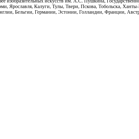
е изобразительных искусств им. А.С. Пушкина, Государственной
рми, Ярославля, Калуги, Тулы, Твери, Пскова, Тобольска, Хант
Англии, Бельгии, Германии, Эстонии, Голландии, Франции, Авс