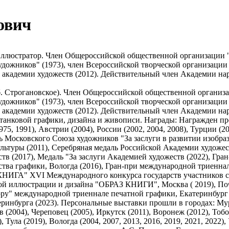
ович
ллюстратор. Член Общероссийской общественной организации "
дожников" (1973), член Всероссийской творческой организации
 академии художеств (2012). Действительный член Академии нар
б. Строгановское). Член Общероссийской общественной организ
дожников" (1973), член Всероссийской творческой организации
 академии художеств (2012). Действительный член Академии нар
 станковой графики, дизайна и живописи. Награды: Награжден 
975, 1991), Австрии (2004), России (2002, 2004, 2008), Турции (
 Московского Союза художников "За заслуги в развитии изобраз
культуры (2011), Серебряная медаль Российской Академии худож
еств (2017), Медаль "За заслуги Академией художеств (2022), 
тва графики, Вологда (2016), Гран-при международной триенн
НИГА" XVI Международного конкурса государств участников со
ой иллюстрации и дизайна "ОБРАЗ КНИГИ", Москва ( 2019), По
вюру" международной триеннале печатной графики, Екатеринбург
ринбурга (2023). Персональные выставки прошли в городах: Мурм
сков (2004), Череповец (2005), Иркутск (2011), Воронеж (2012), Т
 Тула (2019), Вологда (2004, 2007, 2013, 2016, 2019, 2021, 2022)