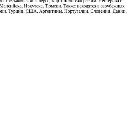
 Третьяковской галерее, Картинной галерее им. Нестерова г.
ы-Мансийска, Иркутска, Тюмени. Также находятся в зарубежных
трии, Турции, США, Аргентины, Португалии, Словении, Дании,