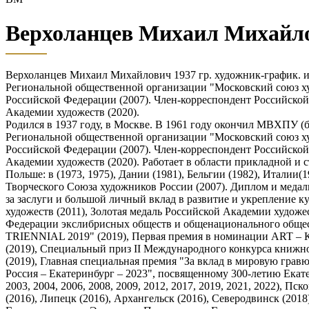
Верхоланцев Михаил Михайл
Верхоланцев Михаил Михайлович 1937 гр. художник-график. и
Региональной общественной организации "Московский союз ху
Российской Федерации (2007). Член-корреспондент Российской
Академии художеств (2020).
Родился в 1937 году, в Москве. В 1961 году окончил МВХПУ (
Региональной общественной организации "Московский союз ху
Российской Федерации (2007). Член-корреспондент Российской
Академии художеств (2020). Работает в области прикладной и
Польше: в (1973, 1975), Дании (1981), Бельгии (1982), Италии(1
Творческого Союза художников России (2007). Диплом и медаль
за заслуги и большой личный вклад в развитие и укрепление 
художеств (2011), Золотая медаль Российской Академии худож
Федерации экслибрисных обществ и общенационального общес
TRIENNIAL 2019" (2019), Первая премия в номинации ART – К
(2019), Специальный приз II Международного конкурса книжн
(2019), Главная специальная премия "За вклад в мировую гра
Россия – Екатеринбург – 2023", посвященному 300-летию Екате
2003, 2004, 2006, 2008, 2009, 2012, 2017, 2019, 2021, 2022), П
(2016), Липецк (2016), Архангельск (2016), Северодвинск (2018),