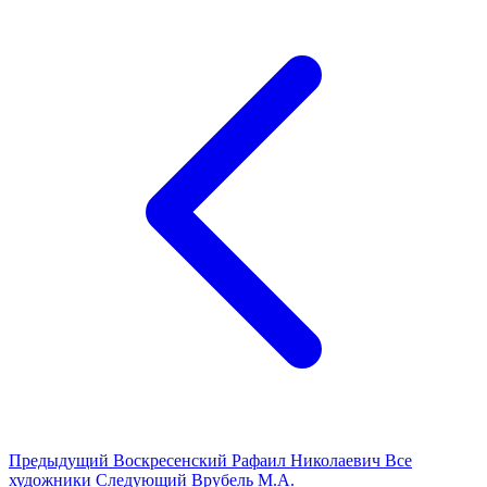
Предыдущий
Воскресенский Рафаил Николаевич
Все
художники
Следующий
Врубель М.А.