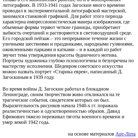
литографиях. В 1933-1941 годах Загоскин много времени
проводил в экспериментальной литографской мастерской,
занимался станковой графикой. Для работ этого периода
характерна импрессионистическая манера изображения, где
объемные формы теряют четкие границы, приобретают
зыбкость очертаний и растворяются в световоздушной среде.
Его городской пейзаж – это непрерывное течение жизни с
уличными шествиями и праздниками, народными гуляниями,
оживленными парками и катками – и в каждой из работ
звучит тема утверждения красоты будничного мотива.
Портреты художника глубоко психологичны и безупречны по
мастерству исполнения. Шедевром советского искусства
можно назвать портрет «Старика еврея», написанный Д.
Загоскиным в 1939 году.
Во время войны Д. Загоскин работал в блокадном
Ленинграде, своим творчеством живо откликался на те
трагические события, свидетелем которых он был.
Выразительность рисунков начала 1940-х гг. поражала
реалистичностью и одухотворенностью образов. Давид
Ефимович тяжело переживал тяготы военного времени и
умер зимой 1942 года.
на основе материалов
Арт-Лота