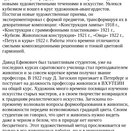
новыми художественными течениями в искусстве. Увлекся
кубизмом и вошел в круг художников-авангардистов.
Постигая новые художественные приемы, он
экспериментировал с формой предметов, трансформируя их в
декоративные композиции: «Конструкция лампы» 1918 г.,
«Конструкция с граммофонными пластинками» 1921 г.,
«Кубизм. Живописная конструкция» 1921 г., «Овца» 1922 г.,
«Петух и куры» 1922 г. Работы этого времени отличаются
смелыми композиционными решениями и тонкой цветовой
гармонией.
Давид Ефимович был талантливым студентом, уже на
последних курсах саратовского училища стал преподавателем
живописи и за совсем короткое время получил звание
профессора. В 1922 году Д. Загоскин приезжает в Петербург и
поступает на должность профессора живописи в ВХУТЕИН
на общий курс. Художник много времени посвящал изучению
искусства старых мастеров, а в своем творчестве возвращался
к традициям реалистического искусства. Загоскина по-
прежнему волновали вопросы формообразования в живописи,
возможности передачи всевозможных градаций цвета. Своим
студентам он говорил, что цвет и живопись нужно видеть
даже в черном и белом, что в природе нет ничего
бесцветного. Этот художественный метод прослеживается не
только в его живописных работах, но и в монохромных