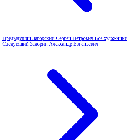
Предыдущий
Загорский Сергей Петрович
Все художники
Следующий
Задорин Александр Евгеньевич