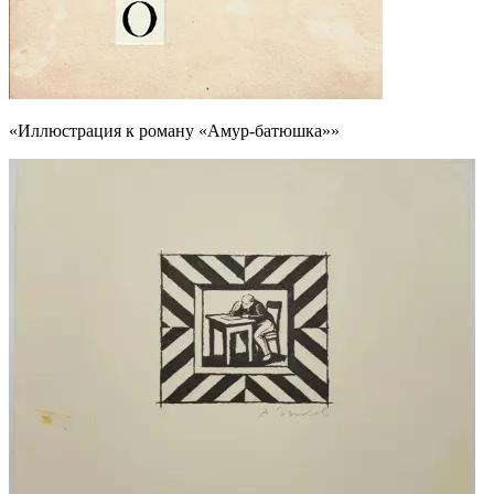
«Иллюстрация к роману «Амур-батюшка»»