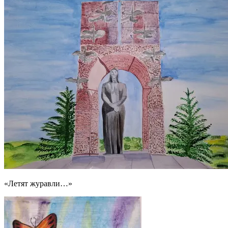
«Летят журавли…»