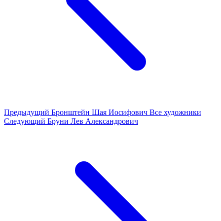
Предыдущий
Бронштейн Шая Иосифович
Все художники
Следующий
Бруни Лев Александрович