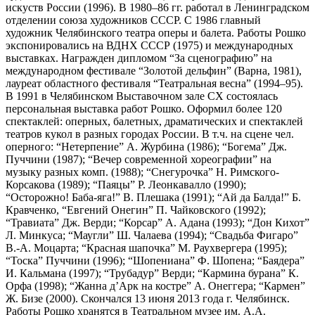
искуств России (1996). В 1980–86 гг. работал в Ленинградском
отделении союза художников СССР. С 1986 главный
художник Челябинского театра оперы и балета. Работы Рошко
экспонировались на ВДНХ СССР (1975) и международных
выставках. Награжден дипломом “За сценографию” на
международном фестивале “Золотой дельфин” (Варна, 1981),
лауреат областного фестиваля “Театральная весна” (1994–95).
В 1991 в Челябинском Выставочном зале СХ состоялась
персональная выставка работ Рошко. Оформил более 120
спектаклей: оперных, балетных, драматических и спектаклей
театров кукол в разных городах России. В т.ч. на сцене чел.
оперного: “Нетерпение” А. Журбина (1986); “Богема” Дж.
Пуччини (1987); “Вечер современной хореографии” на
музыку разных комп. (1988); “Снегурочка” Н. Римского-
Корсакова (1989); “Паяцы” Р. Леонкавалло (1990);
“Осторожно! Баба-яга!” В. Плешака (1991); “Ай да Балда!” Б.
Кравченко, “Евгений Онегин” П. Чайковского (1992);
“Травиата” Дж. Верди; “Корсар” А. Адана (1993); “Дон Кихот”
Л. Минкуса; “Маугли” Ш. Чалаева (1994); “Свадьба Фигаро”
В.-А. Моцарта; “Красная шапочка” М. Раухвергера (1995);
“Тоска” Пуччини (1996); “Шопениана” Ф. Шопена; “Баядера”
И. Кальмана (1997); “Трубадур” Верди; “Кармина бурана” К.
Орфа (1998); “Жанна д’Арк на костре” А. Онеггера; “Кармен”
Ж. Бизе (2000). Скончался 13 июня 2013 года г. Челябинск.
Работы Рошко хранятся в Театральном музее им. А.А.