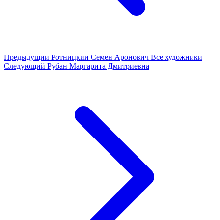
Предыдущий
Ротницкий Семён Аронович
Все художники
Следующий
Рубан Маргарита Дмитриевна