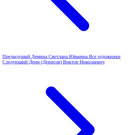
Предыдущий
Демина Светлана Юрьевна
Все художники
Следующий
Дени (Денисов) Виктор Николаевич