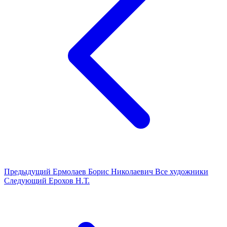
Предыдущий
Ермолаев Борис Николаевич
Все художники
Следующий
Ерохов Н.Т.