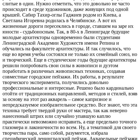
слитые в один. Нужно отметить, что это довольно не часто
происходит в среде художников, даже живущих под одной
крышей. Сабир Тахир-оглы Гаджиев родом из Киева, а
Светлана Игоревна родилась в Челябинске. А вот их
жизненные дороги пересеклись в городе, ставшем на заре их
юности - судьбоносным. Так, в 80-х в Ленинграде будущие
молодые архитекторы одновременно были студентами
Ленинградской Академии Художеств имени Репина и
обучались на факультете архитектуры. И так случилось, что
еще во время учебы состоялся не только их семейный союз, но
и творческий. Еще в студенческие годы будущие архитекторы
решили попробовать свои силы в живописи и дуэтом
поработать в различных живописных техниках, создавая
совместные городские пейзажи. Их работы, в результате
творческого эксперимента, получились довольно
профессиональные и интересные. Решено было кардинально
отойти от традиционных направлений, методов и стилей, взяв
за основу на этот раз акварель – самое капризное и
непредсказуемое изобразительное средство. Все знают, что эта
техника требует твердой руки от мастера, так как неверно
нанесенный штрих или случайно упавшую каплю
практически невозможно исправить, а еще предельно точного
глазомера и лаконичности во всем. Ну, а тематикой для своего
творчества пара, само собой, разумеется, избрала
специфический ленинградский пейзаж. Акварельные пейзажи