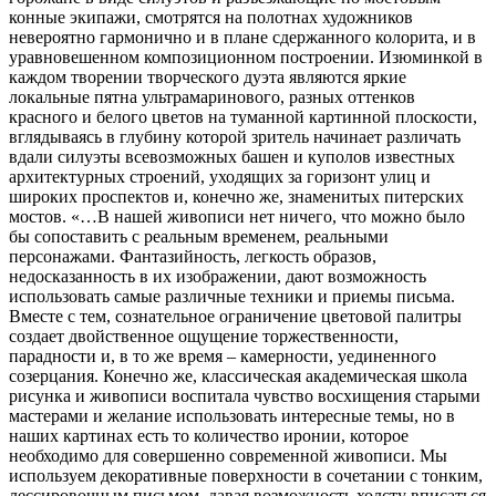
конные экипажи, смотрятся на полотнах художников
невероятно гармонично и в плане сдержанного колорита, и в
уравновешенном композиционном построении. Изюминкой в
каждом творении творческого дуэта являются яркие
локальные пятна ультрамаринового, разных оттенков
красного и белого цветов на туманной картинной плоскости,
вглядываясь в глубину которой зритель начинает различать
вдали силуэты всевозможных башен и куполов известных
архитектурных строений, уходящих за горизонт улиц и
широких проспектов и, конечно же, знаменитых питерских
мостов. «…В нашей живописи нет ничего, что можно было
бы сопоставить с реальным временем, реальными
персонажами. Фантазийность, легкость образов,
недосказанность в их изображении, дают возможность
использовать самые различные техники и приемы письма.
Вместе с тем, сознательное ограничение цветовой палитры
создает двойственное ощущение торжественности,
парадности и, в то же время – камерности, уединенного
созерцания. Конечно же, классическая академическая школа
рисунка и живописи воспитала чувство восхищения старыми
мастерами и желание использовать интересные темы, но в
наших картинах есть то количество иронии, которое
необходимо для совершенно современной живописи. Мы
используем декоративные поверхности в сочетании с тонким,
лессировочным письмом, давая возможность холсту вписаться