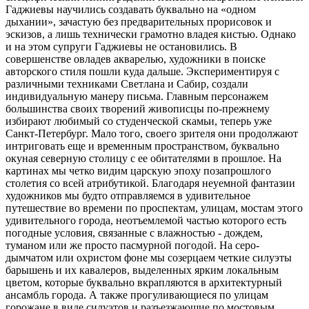
Гаджиевы научились создавать буквально на «одном
дыхании», зачастую без предварительных прорисовок и
эскизов, а лишь технически грамотно владея кистью. Однако
и на этом супруги Гаджиевы не остановились. В
совершенстве овладев акварелью, художники в поиске
авторского стиля пошли куда дальше. Экспериментируя с
различными техниками Светлана и Сабир, создали
индивидуальную манеру письма. Главным персонажем
большинства своих творений живописцы по-прежнему
избирают любимый со студенческой скамьи, теперь уже
Санкт-Петербург. Мало того, своего зрителя они продолжают
интриговать еще и временным пространством, буквально
окуная северную столицу с ее обитателями в прошлое. На
картинах мы четко видим царскую эпоху позапрошлого
столетия со всей атрибутикой. Благодаря неуемной фантазии
художников мы будто отправляемся в удивительное
путешествие во времени по проспектам, улицам, мостам этого
удивительного города, неотъемлемой частью которого есть
погодные условия, связанные с влажностью - дождем,
туманом или же просто пасмурной погодой. На серо-
дымчатом или охристом фоне мы созерцаем четкие силуэты
барышень и их кавалеров, выделенных ярким локальным
цветом, которые буквально вкрапляются в архитектурный
ансамбль города. А также прогуливающиеся по улицам
горожане в виде силуэтов и разъезжающие по мостовым